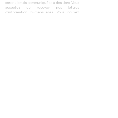
seront jamais communiquées à des tiers. Vous
acceptez de recevoir nos lettres
d'information bi-mensuelles. Vous pouvez
vous désinscrire à tout moment en un clic.
Nos tarifs de
chasseur
immobilier à Paris
• Recherche de biens (T-Scan, OFF
MARKET, réseau)
• Pré-visites & Visites avec un chasseur
immobilier
• Négociation & Accompagnement
• Mandat de recherche 3 mois
(renouvellement possible)
• Aucune visite inutile!
HONORAIRES AU SUCCÈS
0€
frais de dossier