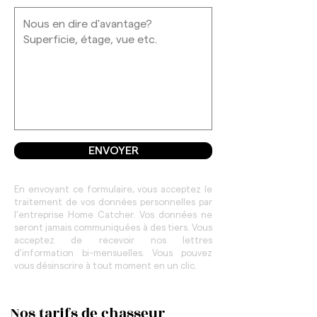
ENVOYER
En envoyant ce formulaire, vous acceptez le
traitement de vos données personnelles par
l'entreprise Home Catcher. Vos données ne
seront jamais communiquées à des tiers. Vous
acceptez de recevoir nos lettres
d'information bi-mensuelles. Vous pouvez
vous désinscrire à tout moment en un clic.
Nos tarifs de
chasseur