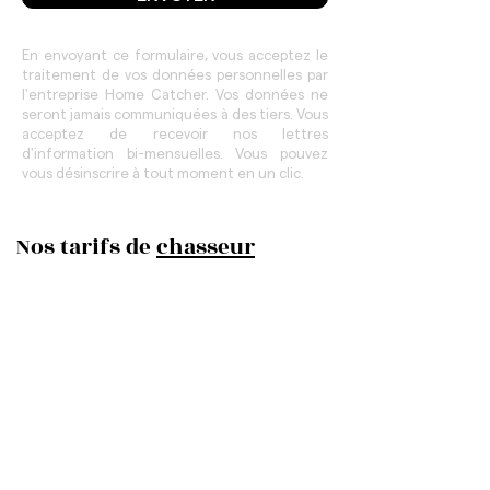
En envoyant ce formulaire, vous acceptez le
traitement de vos données personnelles par
l'entreprise Home Catcher. Vos données ne
seront jamais communiquées à des tiers. Vous
acceptez de recevoir nos lettres
d'information bi-mensuelles. Vous pouvez
vous désinscrire à tout moment en un clic.
Nos tarifs de
chasseur
immobilier à Paris
• Recherche de biens (T-Scan, OFF
MARKET, réseau)
• Pré-visites & Visites avec un chasseur
immobilier
• Négociation & Accompagnement
• Mandat de recherche 3 mois
(renouvellement possible)
• Aucune visite inutile!