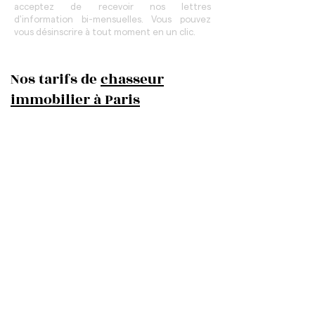
acceptez de recevoir nos lettres
d'information bi-mensuelles. Vous pouvez
vous désinscrire à tout moment en un clic.
Nos tarifs de
chasseur
immobilier à Paris
• Recherche de biens (T-Scan, OFF
MARKET, réseau)
• Pré-visites & Visites avec un chasseur
immobilier
• Négociation & Accompagnement
• Mandat de recherche 3 mois
(renouvellement possible)
• Aucune visite inutile!
HONORAIRES AU SUCCÈS
0€
frais de dossier
0€
frais de recherche immobilière