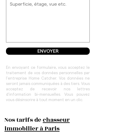
ENVOYER
En envoyant ce formulaire, vous acceptez le
traitement de vos données personnelles par
l'entreprise Home Catcher. Vos données ne
seront jamais communiquées à des tiers. Vous
acceptez de recevoir nos lettres
d'information bi-mensuelles. Vous pouvez
vous désinscrire à tout moment en un clic.
Nos tarifs de
chasseur
immobilier à Paris