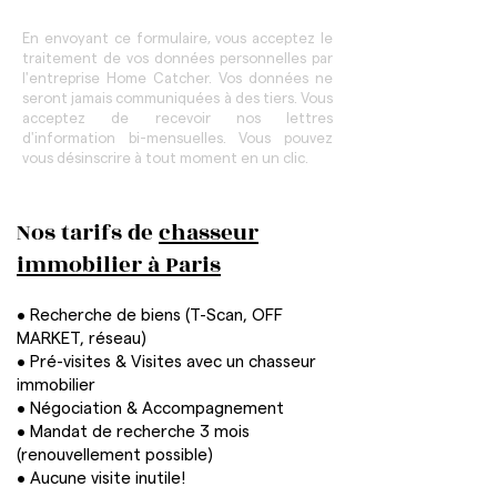
En envoyant ce formulaire, vous acceptez le
traitement de vos données personnelles par
l'entreprise Home Catcher. Vos données ne
seront jamais communiquées à des tiers. Vous
acceptez de recevoir nos lettres
d'information bi-mensuelles. Vous pouvez
vous désinscrire à tout moment en un clic.
Nos tarifs de
chasseur
immobilier à Paris
• Recherche de biens (T-Scan, OFF
MARKET, réseau)
• Pré-visites & Visites avec un chasseur
immobilier
• Négociation & Accompagnement
• Mandat de recherche 3 mois
(renouvellement possible)
• Aucune visite inutile!