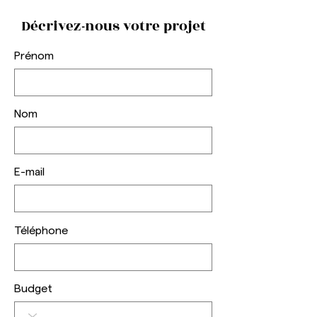
Décrivez-nous votre projet
Prénom
3 points à vérifier avant
Comment financ
de prendre une décision
travaux d'amé
Nom
d’achat immobilier.
de votre appart
E-mail
Téléphone
Budget