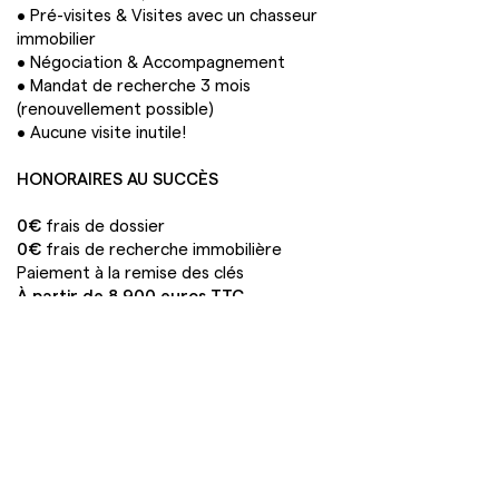
• Pré-visites & Visites avec un chasseur
immobilier
• Négociation & Accompagnement
• Mandat de recherche 3 mois
(renouvellement possible)
• Aucune visite inutile!
HONORAIRES AU SUCCÈS
0€
frais de dossier
0€
frais de recherche immobilière
Paiement à la remise des clés
À partir de 8 900 euros TTC
Spécialistes de la chasse immobilière à l’achat,
nous accompagnons nos clients dans leurs
projets d’acquisition uniquement. Les
recherches de biens à la location ne font pas
partie de nos prestations.