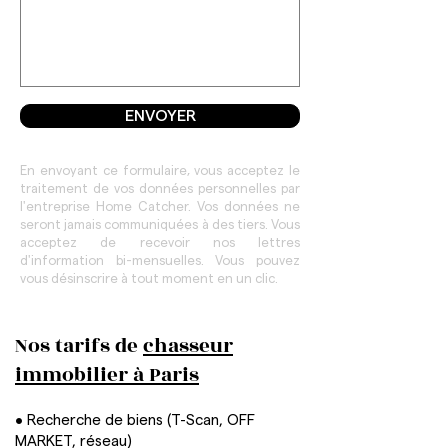
ENVOYER
En envoyant ce formulaire, vous acceptez le
traitement de vos données personnelles par
l'entreprise Home Catcher. Vos données ne
seront jamais communiquées à des tiers. Vous
acceptez de recevoir nos lettres
d'information bi-mensuelles. Vous pouvez
vous désinscrire à tout moment en un clic.
Nos tarifs de
chasseur
immobilier à Paris
• Recherche de biens (T-Scan, OFF
MARKET, réseau)