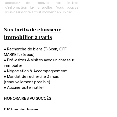
acceptez de recevoir nos lettres
d'information bi-mensuelles. Vous pouvez
vous désinscrire à tout moment en un clic.
Nos tarifs de
chasseur
immobilier à Paris
• Recherche de biens (T-Scan, OFF
MARKET, réseau)
• Pré-visites & Visites avec un chasseur
immobilier
• Négociation & Accompagnement
• Mandat de recherche 3 mois
(renouvellement possible)
• Aucune visite inutile!
HONORAIRES AU SUCCÈS
0€
frais de dossier
0€
frais de recherche immobilière