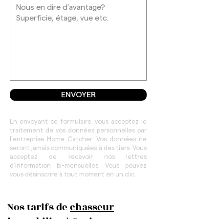
ENVOYER
En envoyant ce formulaire, vous acceptez le
traitement de vos données personnelles par
l'entreprise Home Catcher. Vos données ne
seront jamais communiquées à des tiers. Vous
acceptez de recevoir nos lettres
d'information bi-mensuelles. Vous pouvez
vous désinscrire à tout moment en un clic.
Nos tarifs de
chasseur