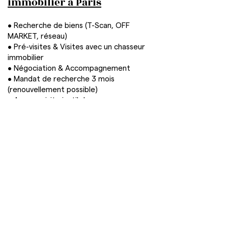
immobilier à Paris
• Recherche de biens (T-Scan, OFF
MARKET, réseau)
• Pré-visites & Visites avec un chasseur
immobilier
• Négociation & Accompagnement
• Mandat de recherche 3 mois
(renouvellement possible)
• Aucune visite inutile!
HONORAIRES AU SUCCÈS
0€
frais de dossier
0€
frais de recherche immobilière
Paiement à la remise des clés
À partir de 8 900 euros TTC
Spécialistes de la chasse immobilière à l’achat,
nous accompagnons nos clients dans leurs
projets d’acquisition uniquement. Les
recherches de biens à la location ne font pas