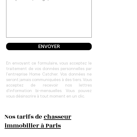
ENVOYER
En envoyant ce formulaire, vous acceptez le
traitement de vos données personnelles par
l'entreprise Home Catcher. Vos données ne
seront jamais communiquées à des tiers. Vous
acceptez de recevoir nos lettres
d'information bi-mensuelles. Vous pouvez
vous désinscrire à tout moment en un clic.
Nos tarifs de
chasseur
immobilier à Paris