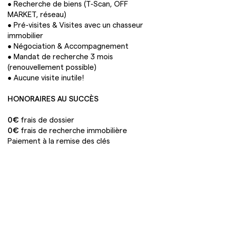
• Recherche de biens (T-Scan, OFF
MARKET, réseau)
• Pré-visites & Visites avec un chasseur
immobilier
• Négociation & Accompagnement
• Mandat de recherche 3 mois
(renouvellement possible)
• Aucune visite inutile!
HONORAIRES AU SUCCÈS
0€
frais de dossier
0€
frais de recherche immobilière
Paiement à la remise des clés
À partir de 8 900 euros TTC
Spécialistes de la chasse immobilière à l’achat,
nous accompagnons nos clients dans leurs
projets d’acquisition uniquement. Les
recherches de biens à la location ne font pas
partie de nos prestations.