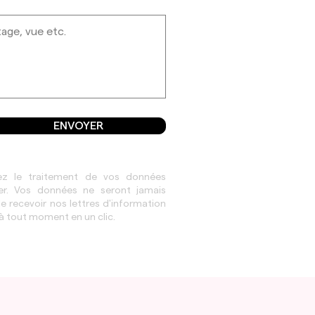
ENVOYER
ez le traitement de vos données
her. Vos données ne seront jamais
 recevoir nos lettres d'information
à tout moment en un clic.