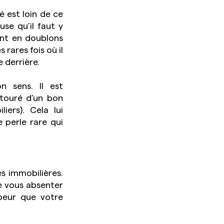
 est loin de ce 
e qu’il faut y 
nt en doublons 
rares fois où il 
e derrière.
 sens. Il est 
touré d’un bon 
ers). Cela lui 
e perle rare qui 
s immobilières. 
 vous absenter 
peur que votre 