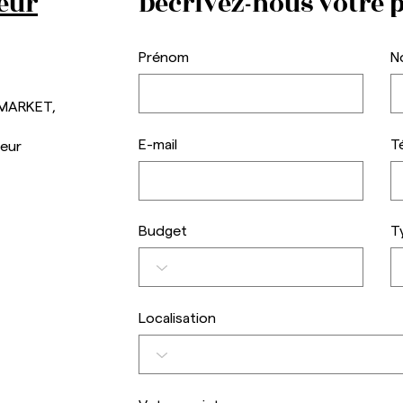
eur
Décrivez-nous votre p
Prénom
N
3 points à vérifier avant de
Comm
prendre une décision
trav
 MARKET,
d’achat immobilier.
votr
E-mail
T
seur
Budget
T
Localisation