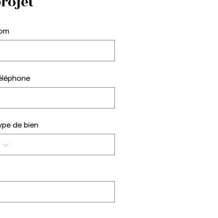
rojet
om
ent financer les
aux d'aménagement de
e appartement ?
éléphone
ype de bien