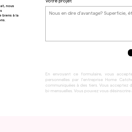
Votre projet
hat, nous
ts
 biens à la
ons.
En envoyant ce formulaire, vous accept
personnelles par l'entreprise Home Catc
communiquées à des tiers. Vous acceptez de
bi-mensuelles. Vous pouvez vous désinscrire 