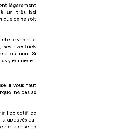
ont légèrement 
à un très bel 
 que ce ne soit 
acte le vendeur 
 ses éventuels 
ine ou non. Si 
nécessaire, il organise un rendez-vous pour une visite en amont, avant de vous y emmener. 
e. Il vous faut 
rquoi ne pas se 
 l’objectif de 
rs, appuyés par 
e de la mise en 