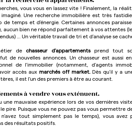
ur la recherche d’appartements.
rches, vous vous en lassez vite ! Finalement, la réalité
imaginé. Une recherche immobilière est très fastidieus
 de temps et d’énergie. Certaines annonces paraisse
, aucun bien ne répond parfaitement à vos attentes (les 
 vendus) … Un véritable travail de tri et d’analyse se cach
métier de 
chasseur d’appartements
 prend tout son
fut de nouvelles annonces. Un chasseur est aussi en
onnel de l’immobilier (notamment, d’agents immobili
’avoir accès aux 
marchés off market.
 Dès qu’il y a un
ères, il est l’un des premiers à être au courant.
ogements à vendre vous exténuent.
u une mauvaise expérience lors de vos dernières visite
 le pire. Puisque vous ne pouvez pas vous permettre de
s n’avez tout simplement pas le temps), vous avez 
s des résultats positifs.